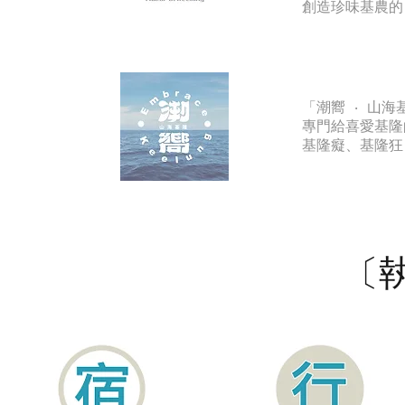
創造珍味基農的
「潮嚮 ‧ 山海
專門給喜愛基隆
基隆癡、基隆狂
​〔